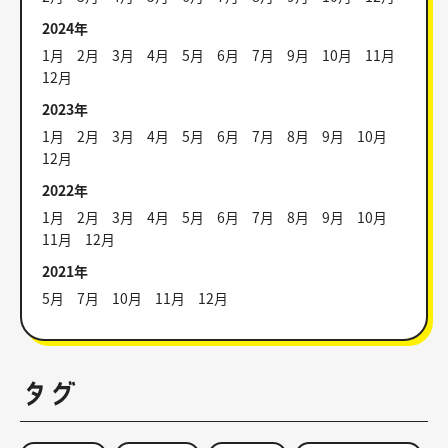
2024年
1月
2月
3月
4月
5月
6月
7月
9月
10月
11月
12月
2023年
1月
2月
3月
4月
5月
6月
7月
8月
9月
10月
12月
2022年
1月
2月
3月
4月
5月
6月
7月
8月
9月
10月
11月
12月
2021年
5月
7月
10月
11月
12月
タグ