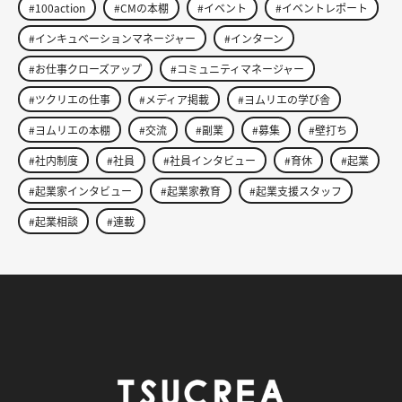
#100action
#CMの本棚
#イベント
#イベントレポート
#インキュベーションマネージャー
#インターン
#お仕事クローズアップ
#コミュニティマネージャー
#ツクリエの仕事
#メディア掲載
#ヨムリエの学び舎
#ヨムリエの本棚
#交流
#副業
#募集
#壁打ち
#社内制度
#社員
#社員インタビュー
#育休
#起業
#起業家インタビュー
#起業家教育
#起業支援スタッフ
#起業相談
#連載