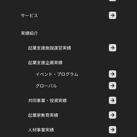
サービス
実績紹介
起業支援施設運営実績
起業支援企画実績
イベント・プログラム
グローバル
共同事業・投資実績
起業家教育実績
人材事業実績