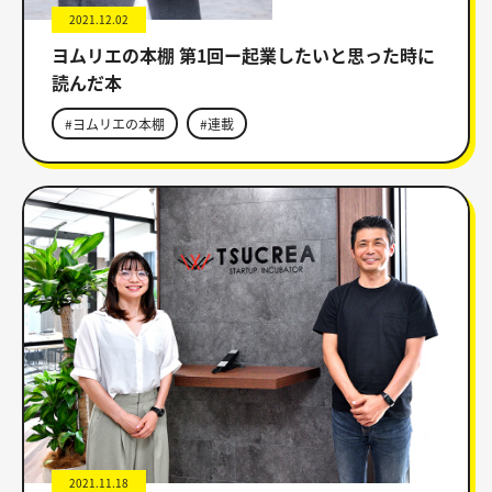
2021.12.02
ヨムリエの本棚 第1回ー起業したいと思った時に
読んだ本
#ヨムリエの本棚
#連載
2021.11.18