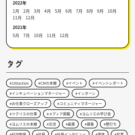
2022年
1月
2月
3月
4月
5月
6月
7月
8月
9月
10月
11月
12月
2021年
5月
7月
10月
11月
12月
タグ
#100action
#CMの本棚
#イベント
#イベントレポート
#インキュベーションマネージャー
#インターン
#お仕事クローズアップ
#コミュニティマネージャー
#ツクリエの仕事
#メディア掲載
#ヨムリエの学び舎
#ヨムリエの本棚
#交流
#副業
#募集
#壁打ち
#社内制度
#社員
#社員インタビュー
#育休
#起業