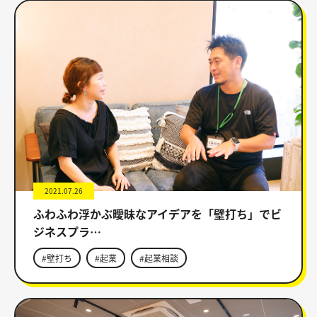
2021.07.26
ふわふわ浮かぶ曖昧なアイデアを「壁打ち」でビ
ジネスプラ…
#壁打ち
#起業
#起業相談