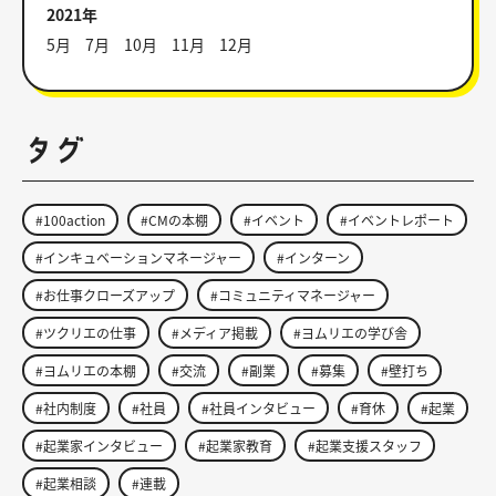
2021年
5月
7月
10月
11月
12月
タグ
#100action
#CMの本棚
#イベント
#イベントレポート
#インキュベーションマネージャー
#インターン
#お仕事クローズアップ
#コミュニティマネージャー
#ツクリエの仕事
#メディア掲載
#ヨムリエの学び舎
#ヨムリエの本棚
#交流
#副業
#募集
#壁打ち
#社内制度
#社員
#社員インタビュー
#育休
#起業
#起業家インタビュー
#起業家教育
#起業支援スタッフ
#起業相談
#連載