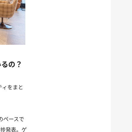
いるの？
ティをまと
のペースで
進捗発表。ゲ