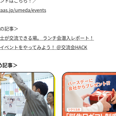
ントはこちら！／
yaas.jp/umeda/events
の記事＞
士が交流できる場。 ランチ会潜入レポート！
イベントをやってみよう！ ＠交流会HACK
め記事＞