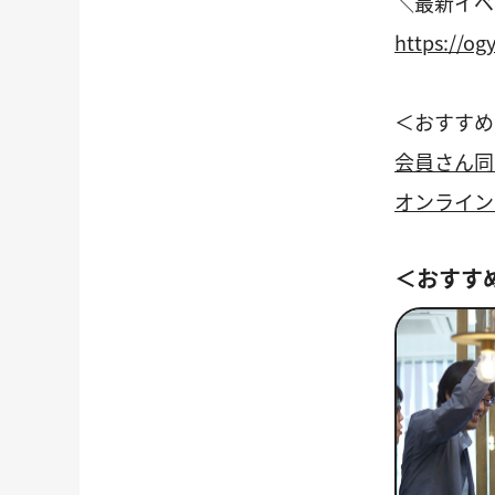
＼最新イベ
https://og
＜おすすめ
会員さん同
オンライン
＜おすす