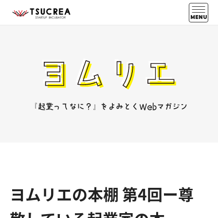
MENU
『起業ってなに？』をよみとくWebマガジン
ヨムリエの本棚 第4回ー尊