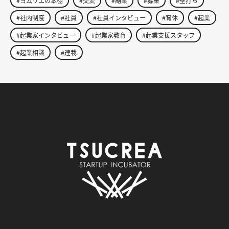
#ヨムリエの本棚
#交流
#副業
#募集
#壁打ち
#社内制度
#社員
#社員インタビュー
#育休
#起業
#起業家インタビュー
#起業家教育
#起業支援スタッフ
#起業相談
#連載