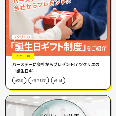
2025.10.01
バースデーに会社からプレゼント!? ツクリエの
「誕生日ギ…
#交流
#社内制度
#社員