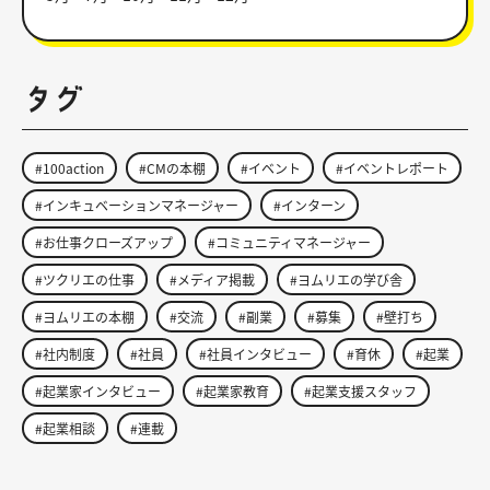
タグ
#100action
#CMの本棚
#イベント
#イベントレポート
#インキュベーションマネージャー
#インターン
#お仕事クローズアップ
#コミュニティマネージャー
#ツクリエの仕事
#メディア掲載
#ヨムリエの学び舎
#ヨムリエの本棚
#交流
#副業
#募集
#壁打ち
#社内制度
#社員
#社員インタビュー
#育休
#起業
#起業家インタビュー
#起業家教育
#起業支援スタッフ
#起業相談
#連載