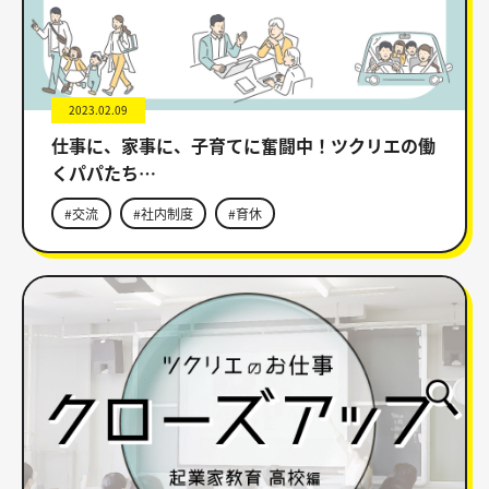
2023.02.09
仕事に、家事に、子育てに奮闘中！ツクリエの働
くパパたち…
#交流
#社内制度
#育休