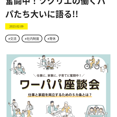
奮闘中！ツクリエの働くパ
パたち大いに語る!!
2023.02.09
#交流
#社内制度
#育休