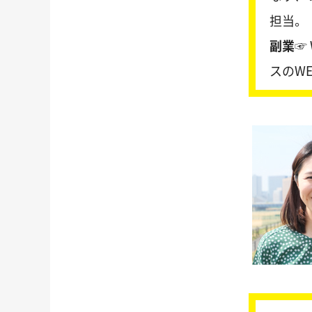
担当。
副業☞
スのW