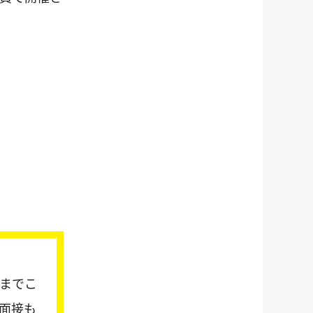
理までこ
用面接も