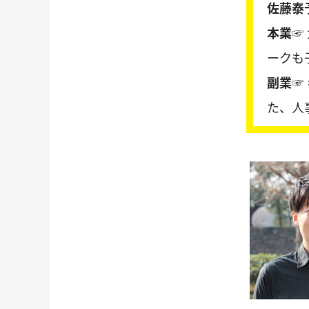
佐藤泰
本業☞
ークも
副業☞
た、人