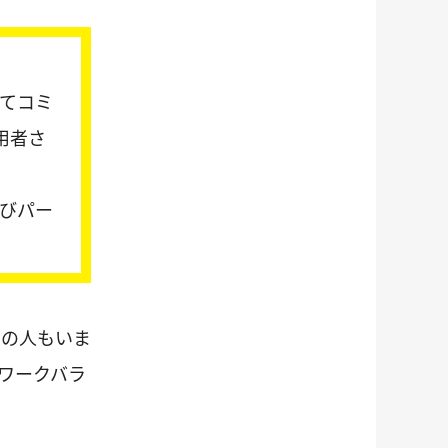
てコミ
用者さ
びパー
制の人もいま
ワークバラ