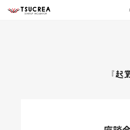
『起
座談