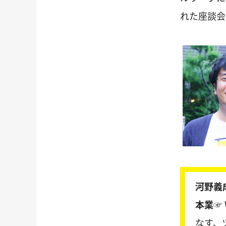
れた座談会
河野義
本業☞
なす、