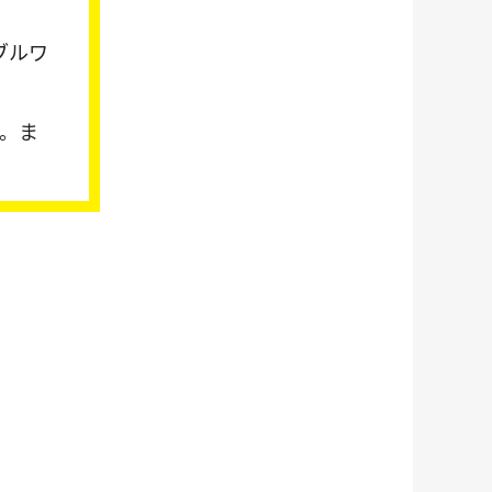
ブルワ
。ま