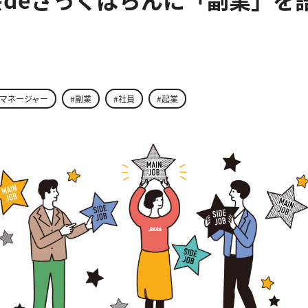
ィマネージャー
#副業
#社員
#起業