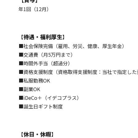
年1回（12月）
待遇・福利厚生
【
】
■社会保険完備（雇用、労災、健康、厚生年金）
■交通費（月5万円まで）
■時間外手当（超過分）
■資格支援制度（資格取得支援制度：当社で指定した
■私服勤務OK
■副業OK
■iDeCo＋（イデコプラス）
■誕生日ギフト制度
休日・休暇
【
】