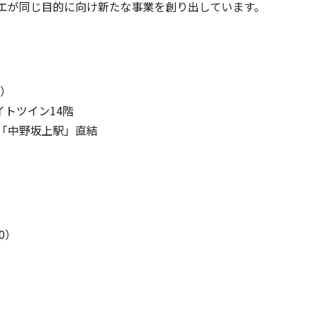
エが同じ目的に向け新たな事業を創り出しています。
C）
イトツイン14階
「中野坂上駅」直結
0）