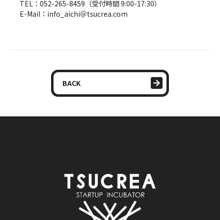
TEL：052-265-8459（受付時間 9:00-17:30）
E-Mail：info_aichi＠tsucrea.com
BACK