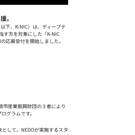
支援。
崎市 以下、K-NIC）は、ディープテ
方を対象にした「K-NIC
年度上期の応募受付を開始しました。
崎市産業振興財団の３者により
プログラムです。
として、NEDOが実施するスタ