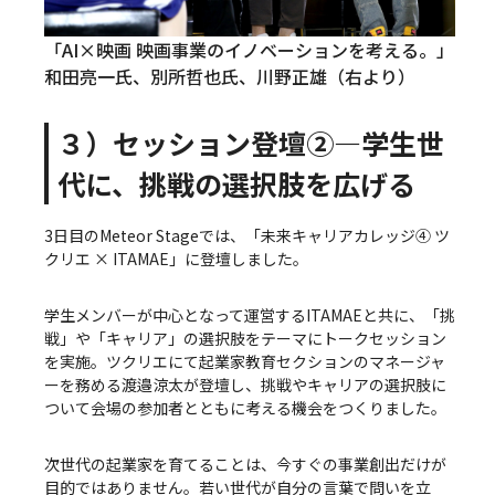
「AI×映画 映画事業のイノベーションを考える。」
和田亮一氏、別所哲也氏、川野正雄（右より）
３）セッション登壇②—学生世
代に、挑戦の選択肢を広げる
3日目のMeteor Stageでは、「未来キャリアカレッジ④ ツ
クリエ × ITAMAE」に登壇しました。
学生メンバーが中心となって運営するITAMAEと共に、「挑
戦」や「キャリア」の選択肢をテーマにトークセッション
を実施。ツクリエにて起業家教育セクションのマネージャ
ーを務める渡邉涼太が登壇し、挑戦やキャリアの選択肢に
ついて会場の参加者とともに考える機会をつくりました。
次世代の起業家を育てることは、今すぐの事業創出だけが
目的ではありません。若い世代が自分の言葉で問いを立