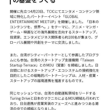
開催に先立つ4月23日、TCICにてエンタメ・コンテンツ領
域に特化したパートナーイベント「GLOBAL
ENTERTAINMENT MEETUP」を開催しました。「日本の
コンテンツを、世界へ。」をテーマに、アニメ・マンガ・
ゲーム・映画などの海外展開を志向するスタートアップ、
投資家、エンタメビジネス関係者ら約100名が集まり、グ
ローバル展開や共創をテーマに交流しました。
また、台湾がシティーパートナーとして参画したプログラ
ムにも参加。台湾のスタートアップ支援機関「Taiwan
Startup Terrace」とのMOU（覚書）を締結しました。日
台間におけるスタートアップ・エコシステムの接続強化を
目的としたこの戦略的パートナーシップは、人材・産業・
スタートアップの越境連携を推進するものです。
同じセッションでは、台湾の自動運転領域をリードする
Turing Driveと日本のマクニカによるMOU締結も行われて
おり、日台連携が産業実装のフェーズへと進みつつある潮
流の中での締結となりました。