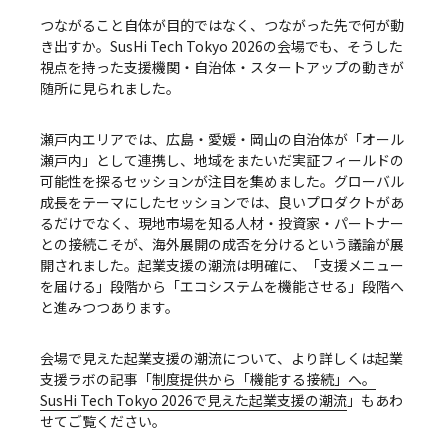
つながること自体が目的ではなく、つながった先で何が動
き出すか。SusHi Tech Tokyo 2026の会場でも、そうした
視点を持った支援機関・自治体・スタートアップの動きが
随所に見られました。
瀬戸内エリアでは、広島・愛媛・岡山の自治体が「オール
瀬戸内」として連携し、地域をまたいだ実証フィールドの
可能性を探るセッションが注目を集めました。グローバル
成長をテーマにしたセッションでは、良いプロダクトがあ
るだけでなく、現地市場を知る人材・投資家・パートナー
との接続こそが、海外展開の成否を分けるという議論が展
開されました。起業支援の潮流は明確に、「支援メニュー
を届ける」段階から「エコシステムを機能させる」段階へ
と進みつつあります。
会場で見えた起業支援の潮流について、より詳しくは起業
支援ラボの記事「
制度提供から「機能する接続」へ。
SusHi Tech Tokyo 2026で見えた起業支援の潮流
」もあわ
せてご覧ください。